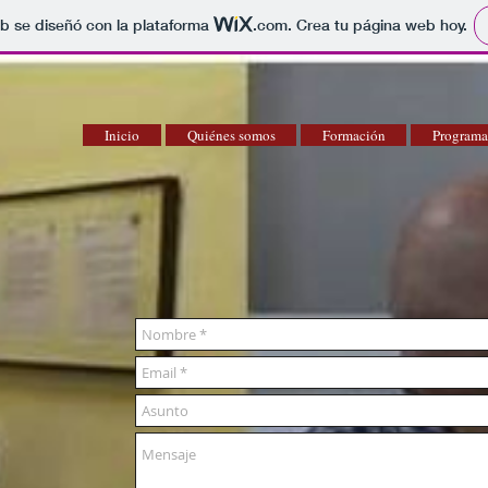
b se diseñó con la plataforma
.com
. Crea tu página web hoy.
Inicio
Quiénes somos
Formación
Programa