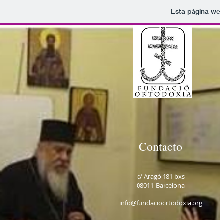
Esta página we
Contact​o
c/ Aragó 181 bxs
08011-Barcelona
info@fundacioortodoxia.org